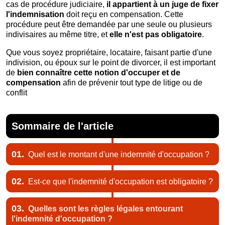
cas de procédure judiciaire,
il appartient à un
juge de fi
xer
l'indemnisation
doit reçu en compensation. Cette
procédure peut être demandée par une seule ou plusieurs
indivisaires au même titre, et
elle n'est pas obligatoire
.
Que vous soyez propriétaire, locataire, faisant partie d'une
indivision, ou époux sur le point de divorcer, il est important
de
bien con
naître cette notion d'occuper
et d
e
compensation
afin de prévenir tout type de litige ou de
conflit
Sommaire de l'article
01.
Quel est le montant d'une indemnité d'occupation ?
02.
Est-ce que l'indemnité d'occupation est obligatoire ?
03.
Quelles sont les règles légales entourant
l'indemnité d'occupation ?