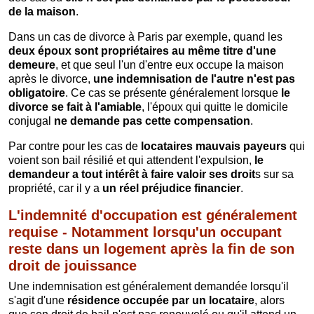
de la maison
.
Dans un cas de divorce à Paris par exemple, quand les
deux époux sont propriétaires au même titre d'une
demeure
, et que seul l'un d'entre eux occupe la maison
après le divorce,
une indemnisation de l'autre
n'e
st pas
obligatoire
. Ce cas se présente généralement lorsque
le
divorce se fait à l'amiable
, l'époux qui quitte le domicile
conjugal
ne demande pas cette compensation
.
Par contre pour les cas de
locataires mauvais payeurs
qui
voient son bail résilié et qui attendent l'expulsion,
le
demandeur
a tout intérêt à faire val
oir ses droit
s sur sa
propriété, car il y a
un réel préjudice financier
.
L'indemnité d'occupation est généralement
requise - Notamment lorsqu'un occupant
reste dans un logement après la fin de son
droit de jouissance
Une indemnisation est généralement demandée lorsqu'il
s'agit d'une
résidence
occupé
e
par un locataire
, alors