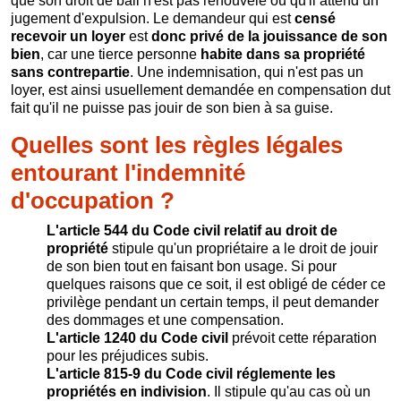
que son droit de bail n'est pas renouvelé ou qu'il attend un
jugement d'expulsion. Le demandeur qui est
censé
recevoir un loyer
est
donc privé de la jouissa
nce de son
bien
, car une tierce personne
habite dans
sa propriété
sans contrepartie
. Une indemnisation, qui n'est pas un
loyer, est ainsi usuellement demandée en compensation dut
fait qu'il ne puisse pas jouir de son bien à sa guise.
Quelles sont les règles légales
entourant l'indemnité
d'occupation ?
L'article 544 du Code civil relatif au droit de
propriété
stipule qu'un propriétaire a le droit de jouir
de son bien tout en faisant bon usage. Si pour
quelques raisons que ce soit, il est obligé de céder ce
privilège pendant un certain temps, il peut demander
des dommages et une compensation.
L'article 1240 du Code civil
prévoit cette réparation
pour les préjudices subis.
L'article 815-9 du Code civil réglemente les
propriétés en indivision
. Il stipule qu'au cas où un