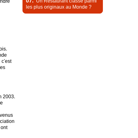
07.
Un Restaurant classé parmi
endre
les plus originaux au Monde ?
ois.
onde
 c'est
les
en 2003.
me
evenus
ciation
 ont