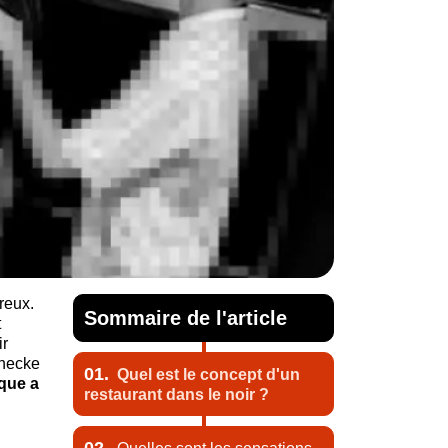
reux.
Sommaire de l'article
t
ir
inecke
01.
Quel est le concept d'un
ique a
restaurant dans le noir ?