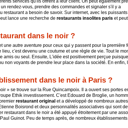
fférents services qu'ils offrent à leur client. On peut également pr
xer un rendez-vous, prendre des commandes et signaler s'il y a
 restaurant a besoin de savoir. Sur internet, avec les puissants
 peut lance une recherche de
restaurants insolites paris
et peut
taurant dans le noir ?
t une autre aventure pour ceux qui y passent pour la première f
le lieu, c'est devenu une coutume et une règle de vie. Tout le m
tre amis ou seul. Ensuite, L'idée est positivement perçue puisque
ou non voyants de prendre leur place dans la société. En enfin, 
blissement dans le noir à Paris ?
noir » se trouve sur la Rue Quincampoix. Il a ouvert ses portes 
le groupe Ethik investissement. C'est Edouard de Broglie, un hom
 premier
restaurant original
et a développé de nombreux autres
Etienne Boisrond et deux personnalités associatives qui sont d
r restaurant dans le noir a été appuyé étroitement par une asso
r Paul Guinot. Peu de temps après, de nombreux établissements