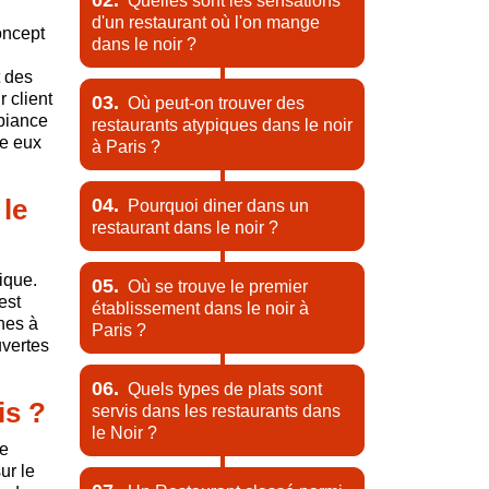
02.
Quelles sont les sensations
d'un restaurant où l'on mange
concept
dans le noir ?
t des
 client
03.
Où peut-on trouver des
mbiance
restaurants atypiques dans le noir
re eux
à Paris ?
 le
04.
Pourquoi diner dans un
restaurant dans le noir ?
ique.
05.
Où se trouve le premier
est
établissement dans le noir à
nnes à
Paris ?
uvertes
06.
Quels types de plats sont
is ?
servis dans les restaurants dans
le Noir ?
le
ur le