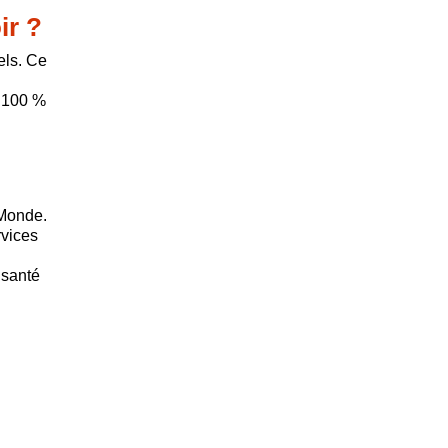
ir ?
els. Ce
« 100 %
 Monde.
rvices
 santé