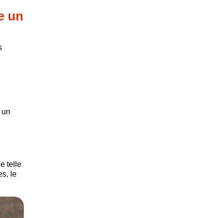
e un
s
 un
e telle
s, le