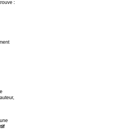
trouve :
mment
se
auteur,
 une
tif