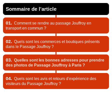
Sommaire de l'article
01.
Comment se rendre au passage Jouffroy en
transport en commun ?
02.
Quels sont les commerces et boutiques présents
dans le Passage Jouffroy ?
03.
Quelles sont les bonnes adresses pour prendre
des photos de Passage Jouffroy à Paris ?
04.
Quels sont les avis et retours d'expérience des
visiteurs du Passage Jouffroy ?